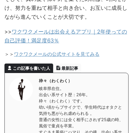
け、努力を重ねて相手と向き合い、お互いに成長し
ながら進んでいくことが大切です。
>>
ワクワクメールは出会えるアプリ｜2年使っての
自己評価！満足度63％
＞＞
ワクワクメールの公式サイトを見てみる
この記事を書いた人
最新記事
枠々（わくわく）
岐阜県在住。
出会い系サイト歴：26年。
枠々（わくわく）です。
幼い頃からブサイクで、学生時代はオタクと
気持ち悪がられ虐められる 。
普通の女性には全く相手にされず25歳の時、
風俗で童貞を卒業。
すぐさま風俗にハマり、その後、出会い系サ