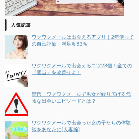
人気記事
ワクワクメールは出会えるアプリ｜2年使って
の自己評価！満足度63％
ワクワクメールで出会えるコツ28個！全ての
『適当』を改善せよ！
驚愕！ワクワクメールで男女が繰り広げる危
険な出会いエピソードとは？
ワクワクメールで出会った女の子たちの体験
談をあなたに[人妻編]