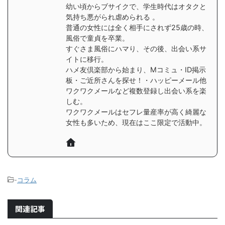
幼い頃からブサイクで、学生時代はオタクと
気持ち悪がられ虐められる 。
普通の女性には全く相手にされず25歳の時、
風俗で童貞を卒業。
すぐさま風俗にハマり、その後、出会い系サ
イトに移行。
ハメ友倶楽部から始まり、Mコミュ・ID掲示
板・ご近所さんを探せ！・ハッピーメール他
ワクワクメールなど複数登録し出会い系を楽
しむ。
ワクワクメールはセフレ量産率が高く綺麗な
女性も多いため、現在はここ限定で活動中。
-
コラム
関連記事