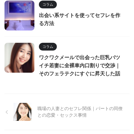
コラム
出会い系サイトを使ってセフレを作
る方法
コラム
ワクワクメールで出会った巨乳バツ
イチ若妻に全裸車内口割りで交渉｜
そのフェラテクにすぐに昇天した話
職場の人妻とのセフレ関係｜パートの同僚
との恋愛・セックス事情